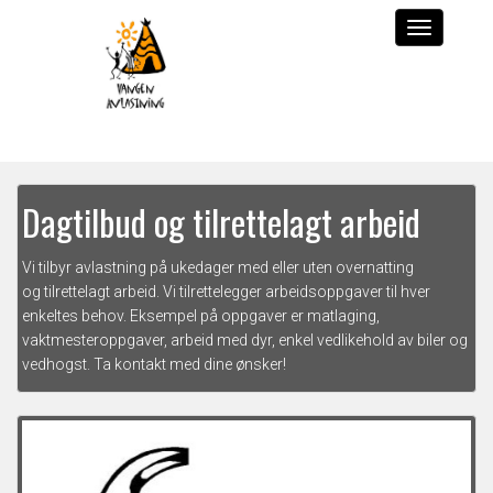
Dagtilbud og tilrettelagt arbeid
Vi tilbyr avlastning på ukedager med eller uten overnatting
og tilrettelagt arbeid. Vi tilrettelegger arbeidsoppgaver til hver
enkeltes behov. Eksempel på oppgaver er matlaging,
vaktmesteroppgaver, arbeid med dyr, enkel vedlikehold av biler og
vedhogst. Ta kontakt med dine ønsker!