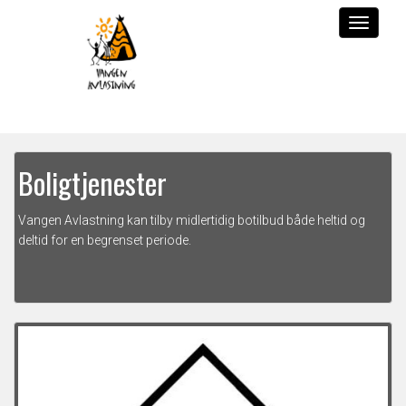
Boligtjenester
Vangen Avlastning kan tilby midlertidig botilbud både heltid og
deltid for en begrenset periode
.